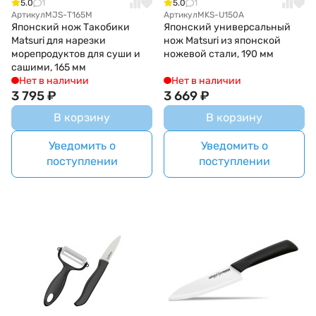
5.0
1
5.0
1
Артикул
MJS-Т165M
Артикул
MKS-U150A
Японский нож Такобики
Японский универсальный
Matsuri для нарезки
нож Matsuri из японской
морепродуктов для суши и
ножевой стали, 190 мм
сашими, 165 мм
Нет в наличии
Нет в наличии
3 795
₽
3 669
₽
В корзину
В корзину
Уведомить о
Уведомить о
поступлении
поступлении