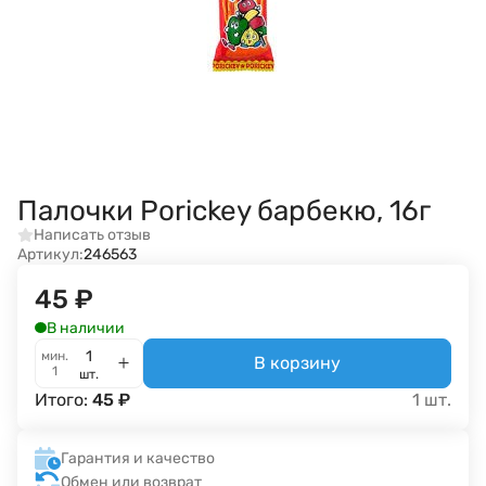
Палочки Porickey барбекю, 16г
Написать отзыв
Артикул:
246563
45
₽
В наличии
мин.
В корзину
1
шт.
Итого:
45
₽
1
шт.
Гарантия и качество
Обмен или возврат