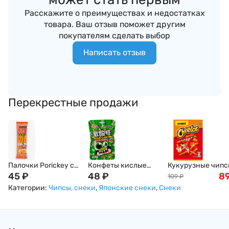
Расскажите о преимуществах и недостатках
товара. Ваш отзыв поможет другим
покупателям сделать выбор
Написать отзыв
Перекрестные продажи
Палочки Porickey с
Конфеты кислые
Кукурузные чипс
картофелем и
45
₽
Hong Tai Kee с
48
₽
CHEETOS со вкус
8
109
₽
беконом, 16г,
шипучкой, 22 г.
сыра, 24г, Япония
Категории:
Чипсы, снеки
,
Японские снеки
,
Снеки
Япония