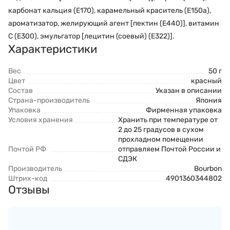
карбонат кальция (Е170), карамельный краситель (Е150а),
ароматизатор, желирующий агент [пектин (Е440)], витамин
С (Е300), эмульгатор [лецитин (соевый) (Е322)].
Характеристики
Вес
50 г
Цвет
красный
Состав
Указан в описании
Страна-производитель
Япония
Упаковка
Фирменная упаковка
Условия хранения
Хранить при температуре от
2 до 25 градусов в сухом
прохладном помещении
Почтой РФ
отправляем Почтой России и
СДЭК
Производитель
Bourbon
Штрих-код
4901360344802
Отзывы