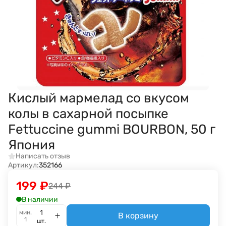
Кислый мармелад со вкусом
колы в сахарной посыпке
Fettuccine gummi BOURBON, 50 г
Япония
Написать отзыв
Артикул:
352166
199
₽
244
₽
В наличии
мин.
В корзину
1
шт.