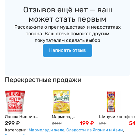
Отзывов ещё нет — ваш
может стать первым
Расскажите о преимуществах и недостатках
товара. Ваш отзыв поможет другим
покупателям сделать выбор
Написать отзыв
Перекрестные продажи
Лапша Ниссин
Мармелад
Шипучие конфет
Nissin Cup Noodle с
299
₽
Fettuccine gummi,
199
₽
со вкусом колы
5
244
₽
69
₽
Креветками, 57г,
50г
Bubble Candy Cola
Категории:
Мармелад и желе
,
Сладости из Японии и Азии
,
Япония
Coris, 3шт. Япони