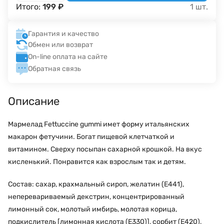
Итого:
199
₽
1
шт.
Гарантия и качество
Обмен или возврат
On-line оплата на сайте
Обратная связь
Описание
Мармелад Fettuccine gummi имет форму итальянских
макарон фетучини. Богат пищевой клетчаткой и
витамином. Сверху посыпан сахарной крошкой. На вкус
кисленький. Понравится как взрослым так и детям.
Состав: сахар, крахмальный сироп, желатин (Е441),
неперевариваемый декстрин, концентрированный
лимонный сок, молотый имбирь, молотая корица,
подкислитель [лимонная кислота (Е330)], сорбит (Е420),