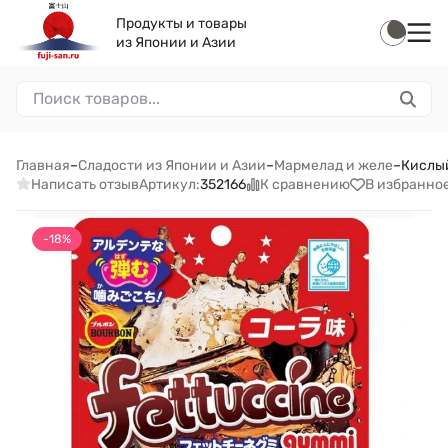
Продукты и товары
из Японии и Азии
Главная
–
Сладости из Японии и Азии
–
Мармелад и желе
–
Кислый
Написать отзыв
К сравнению
В избранно
Артикул:
352166
-18%