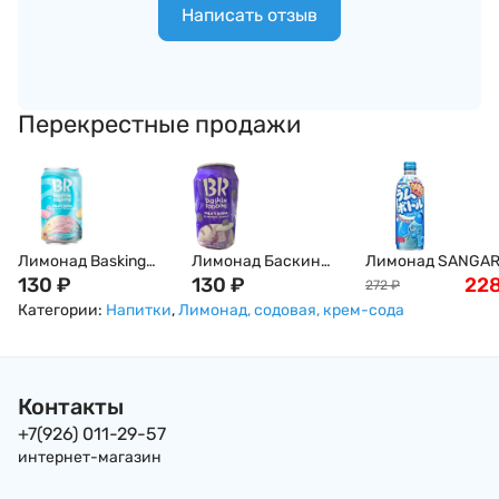
Написать отзыв
Перекрестные продажи
Лимонад Basking
Лимонад Баскин
Лимонад SANGAR
Robbins со вкусом
130
₽
Робинс Basking
130
₽
Рамунэ, Япония,
22
272
₽
сахарной ваты,
Robbins черника-
500г
Категории:
Напитки
,
Лимонад, содовая, крем-сода
350мл
йогурт, 350мл
Контакты
+7(926) 011-29-57
интернет-магазин