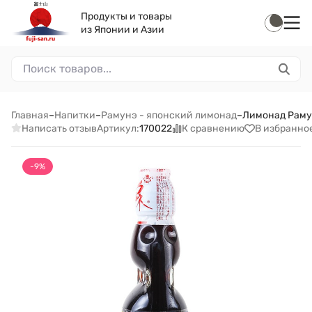
Продукты и товары
из Японии и Азии
Главная
–
Напитки
–
Рамунэ - японский лимонад
–
Лимонад Рамун
Написать отзыв
К сравнению
В избранно
Артикул:
170022
-9%