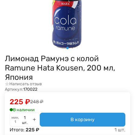
Лимонад Рамунэ с колой
Ramune Hata Kousen, 200 мл,
Япония
Написать отзыв
Артикул:
170022
225
₽
248
₽
В наличии
мин.
В корзину
1
шт.
Итого:
225
₽
1
шт.