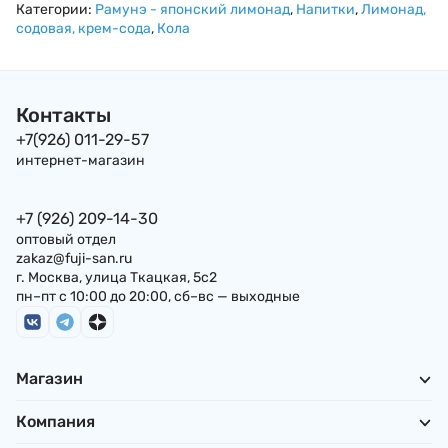
Ramune Hata Kousen,
Японии" Ramune
Hata Kousen, 200м
Категории:
Рамунэ - японский лимонад
,
Напитки
,
Лимонад,
200мл, Япония
Hata Kousen,
Япония
содовая, крем-сода
,
Кола
Япония, 200мл
Контакты
+7(926) 011-29-57
интернет-магазин
+7 (926) 209-14-30
оптовый отдел
zakaz@fuji-san.ru
г. Москва, улица Ткацкая, 5с2
пн–пт с 10:00 до 20:00, сб–вс — выходные
Магазин
Компания