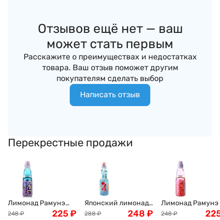
Отзывов ещё нет — ваш
может стать первым
Расскажите о преимуществах и недостатках
товара. Ваш отзыв поможет другим
покупателям сделать выбор
Написать отзыв
Перекрестные продажи
Лимонад Рамунэ
Японский лимонад
Лимонад Рамунэ 
черничный вкус
225
₽
Рамунэ "Вкус
248
₽
клубникой Ramu
22
248
₽
288
₽
248
₽