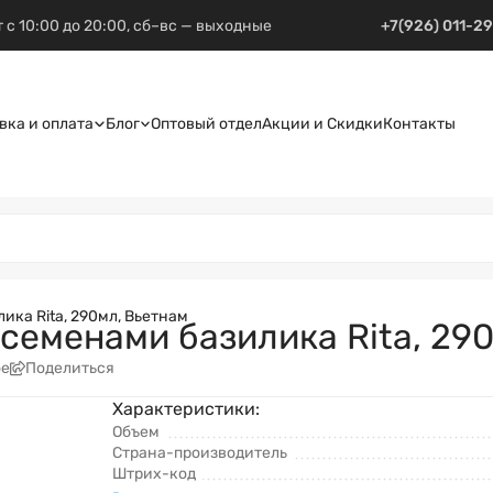
 с 10:00 до 20:00, сб–вс — выходные
+7(926) 011-2
вка и оплата
Блог
Оптовый отдел
Акции и Скидки
Контакты
ика Rita, 290мл, Вьетнам
 семенами базилика Rita, 29
ое
Поделиться
Характеристики:
Объем
Страна-производитель
Штрих-код