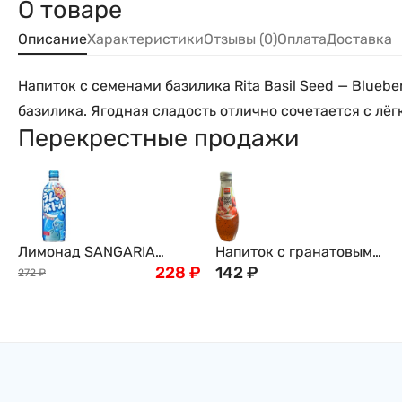
О товаре
Описание
Характеристики
Отзывы (0)
Оплата
Доставка
Напиток с семенами базилика Rita Basil Seed — Blu
базилика. Ягодная сладость отлично сочетается с лёг
Перекрестные продажи
Лимонад SANGARIA
Напиток с гранатовым
Рамунэ, Япония, 500г
228
₽
соком и семенами
142
₽
272
₽
базилика Rita, 290мл,
Вьетнам