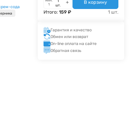
мин.
В корзину
1
шт.
крем-сода
Итого:
159
₽
1
шт.
черника
Гарантия и качество
Обмен или возврат
On-line оплата на сайте
Обратная связь