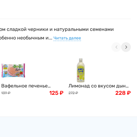
сом сладкой черники и натуральными семенами
обенно необычным и...
Читать далее
Вафельное печенье
Лимонад со вкусом дыни
"Тайяки" с клубничной
125
₽
SANGARIA Рамунэ,
228
₽
139
₽
272
₽
начинкой Meito, 16,5г,
Япония, 500г
Япония