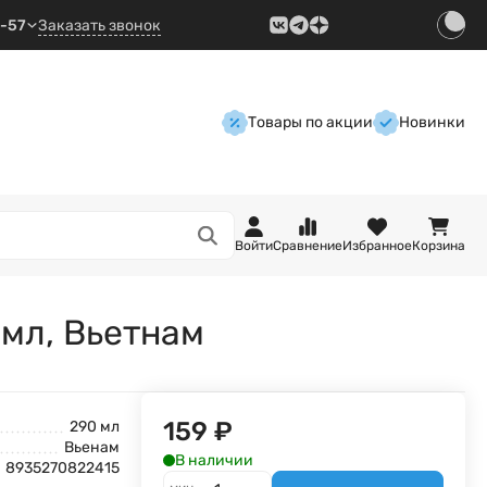
9-57
Заказать звонок
Товары по акции
Новинки
Войти
Сравнение
Избранное
Корзина
0мл, Вьетнам
159
₽
290 мл
Вьенам
В наличии
8935270822415