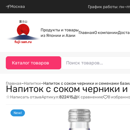
Москва
График работы: пн–пт
Продукты и товары
Главная
О компании
Доста
из Японии и Азии
Каталог товаров
Главная
–
Напитки
–
Напиток с соком черники и семенами базил
Напиток с соком черники и
Написать отзыв
К сравнению
В избранн
Артикул:
822415
New!