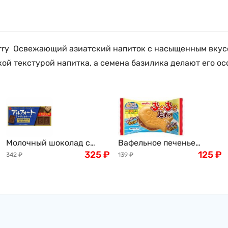
eberry Освежающий азиатский напиток с насыщенным вку
кой текстурой напитка, а семена базилика делают его ос
Молочный шоколад с
Вафельное печенье
бисквитным печеньем
325
₽
"Тайяки" Meito, Япония,
125
₽
342
₽
139
₽
внутри Бурбон Альфорт
16,5г
Alfort mini chocolate
Bourbon, 55 г, Япония