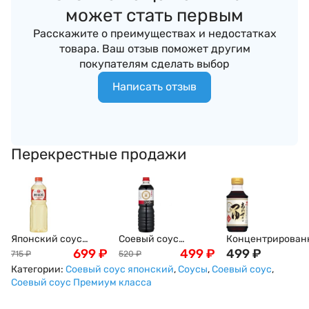
может стать первым
Расскажите о преимуществах и недостатках
товара. Ваш отзыв поможет другим
покупателям сделать выбор
Написать отзыв
Перекрестные продажи
Японский соус
Соевый соус
Концентрирован
мирин King Jyoso,
699
₽
Койкучи с
499
₽
й соевый соус с
499
₽
715
₽
520
₽
1000мл
насыщенным
рыбным бульоно
Категории:
Соевый соус японский
,
Соусы
,
Соевый соус
,
вкусом, 1000 мл
Цую "для вока"
Соевый соус Премиум класса
Санбиши Tsuyu
Sanbishi, 310 мл