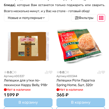
блюда
), которые Вам останется только поджарить или сварить.
Всего несколько минут, и у Вас на столе - готовый обед!
Новые и популярные
Фильтры
0.0
0
0.0
0
Артикул
00337
Артикул
00344
Лепешки для утки по-
Лепешки Роти Паратха
пекински Happy Belly, 918г
Spring Home, 5шт, 320г
Нет в наличии
Нет в наличии
1 599
₽
365
₽
В корзину
В корзину