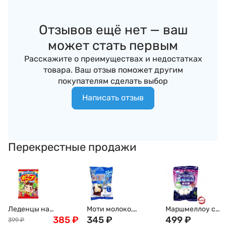
Отзывов ещё нет — ваш
может стать первым
Расскажите о преимуществах и недостатках
товара. Ваш отзыв поможет другим
покупателям сделать выбор
Написать отзыв
Перекрестные продажи
Леденцы на
Моти молоко,
Маршмеллоу с
палочке ассорти с
385
₽
Дайфуку, 120гр
345
₽
голубичной
499
₽
399
₽