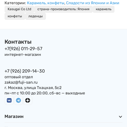
фруктовыми
начинкой (зефир
Категории:
Карамель, конфеты
,
Сладости из Японии и Азии
вкусами Канди
EIWA, 90 г, Япония
Kasugai Co Ltd
страна-производитель: Япония
карамель
Fujiya, 121,8 г,
конфеты
леденцы
Япония
Контакты
+7(926) 011-29-57
интернет-магазин
+7 (926) 209-14-30
оптовый отдел
zakaz@fuji-san.ru
г. Москва, улица Ткацкая, 5с2
пн–пт с 10:00 до 20:00, сб–вс — выходные
Магазин