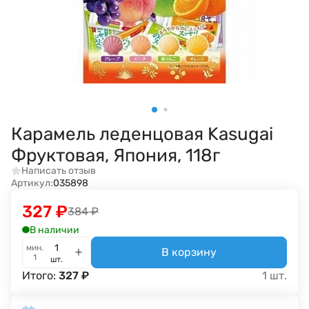
Карамель леденцовая Kasugai
Фруктовая, Япония, 118г
Написать отзыв
Артикул:
035898
327
₽
384
₽
В наличии
мин.
В корзину
1
шт.
Итого:
327
₽
1
шт.