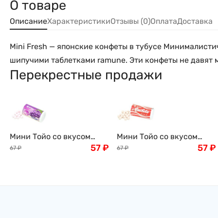
О товаре
Описание
Характеристики
Отзывы (0)
Оплата
Доставка
Mini Fresh — японские конфеты в тубусе Минималистич
шипучими таблетками ramune. Эти конфеты не давят м
Перекрестные продажи
Мини Тойо со вкусом
Мини Тойо со вкусом
винограда (японское
57
₽
Рамуне с колой (японское
57
₽
67
₽
67
₽
драже) Орион ORION, 9 г,
драже) Орион ORION, 9 г,
туба, Япония
туба, Япония