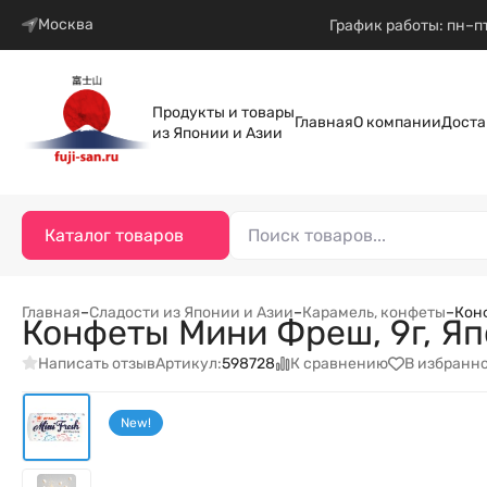
Москва
График работы: пн–пт
Продукты и товары
Главная
О компании
Доста
из Японии и Азии
Каталог товаров
Главная
–
Сладости из Японии и Азии
–
Карамель, конфеты
–
Кон
Конфеты Мини Фреш, 9г, Я
Написать отзыв
К сравнению
В избранн
Артикул:
598728
New!