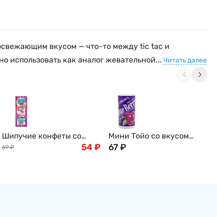
освежающим вкусом — что-то между tic tac и
но использовать как аналог жевательной...
Читать далее
Шипучие конфеты со
Мини Тойо со вкусом
вкусом винограда Bubble
54
₽
черничного рамуне
67
₽
69
₽
Candy Cola Coris, 3шт.
(японское драже) Орион
Япония
ORION, 9 г, туба, Япония