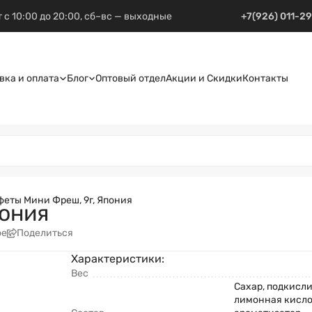
 с 10:00 до 20:00, сб–вс — выходные
+7(926) 011-2
вка и оплата
Блог
Оптовый отдел
Акции и Скидки
Контакты
феты Мини Фреш, 9г, Япония
пония
ое
Поделиться
Характеристики:
Вес
Сахар, подкисли
лимонная кислот