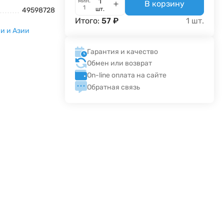
мин.
В корзину
1
шт.
49598728
Итого:
57
₽
1
шт.
и и Азии
Гарантия и качество
Обмен или возврат
On-line оплата на сайте
Обратная связь