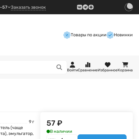
9-57
Заказать звонок
Товары по акции
Новинки
Войти
Сравнение
Избранное
Корзина
57
₽
9 г
тель (чаще
В наличии
а), эмульгатор,