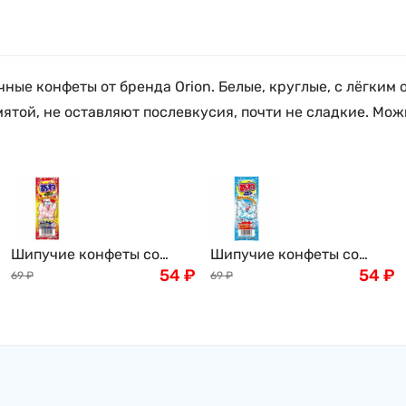
ные конфеты от бренда Orion. Белые, круглые, с лёгким 
ятой, не оставляют послевкусия, почти не сладкие. Мож
Шипучие конфеты со
Шипучие конфеты со
вкусом колы Bubble
54
₽
вкусом рамунэ сидр
54
₽
69
₽
69
₽
Candy Cola Coris, 3шт.
Bubble Candy Cola Coris,
Япония
3шт. Япония