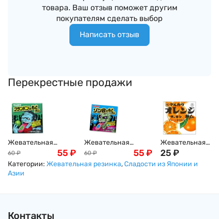
товара. Ваш отзыв поможет другим
покупателям сделать выбор
Написать отзыв
Перекрестные продажи
Жевательная
Жевательная
Жевательная
резинка
55
₽
резинка "Зомби",
55
₽
резинка MARUKA
25
₽
60
₽
60
₽
Франкенштейн
Япония, 5.6г
со вкусом
Категории:
Жевательная резинка
,
Сладости из Японии и
Marukawa со вкусом
апельсина (шары
Азии
лимонада, 13г
Контакты