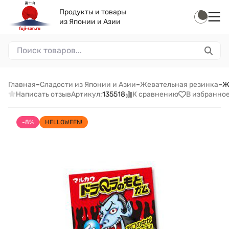
Продукты и товары
из Японии и Азии
Главная
–
Сладости из Японии и Азии
–
Жевательная резинка
–
Ж
Написать отзыв
К сравнению
В избранно
Артикул:
135518
-8%
HELLOWEEN!