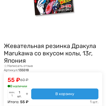
Жевательная резинка Дракула
Marukawa со вкусом колы, 13г,
Япония
Написать отзыв
Артикул:
135518
55
₽
60
₽
В наличии
мин.
В корзину
1
шт.
Итого:
55
₽
1
шт.