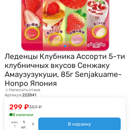
Леденцы Клубника Ассорти 5-ти
клубничных вкусов Сенжаку
Амаузузукуши, 85г Senjakuame-
Honpo Япония
Написать отзыв
Артикул:
222841
299
₽
359
₽
В наличии
мин.
В корзину
1
шт.