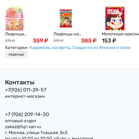
Леденцы
Леденцы на
Молочные ириск
Персиковое
359
₽
палочке ассорти с
385
₽
Milky Fujiya, 23,8г,
153
₽
370
₽
399
₽
Сенжаку Ассорти
фруктовыми
Япония
Категории:
Карамель, конфеты
,
Сладости из Японии и Азии
"Момозукуши" ( 5
вкусами Канди
леденцы
вкусов персика) /
Fujiya, 121,8 г,
Винограда,
Япония
Senjakuame-Honpo
85г, Япония
Контакты
+7(926) 011-29-57
интернет-магазин
+7 (926) 209-14-30
оптовый отдел
zakaz@fuji-san.ru
г. Москва, улица Ткацкая, 5с2
пн–пт с 10:00 до 20:00, сб–вс — выходные