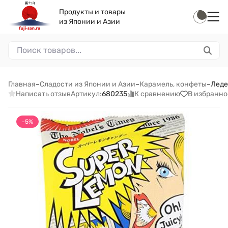
Продукты и товары
из Японии и Азии
Главная
–
Сладости из Японии и Азии
–
Карамель, конфеты
–
Леде
Написать отзыв
К сравнению
В избранно
Артикул:
680235
-5%