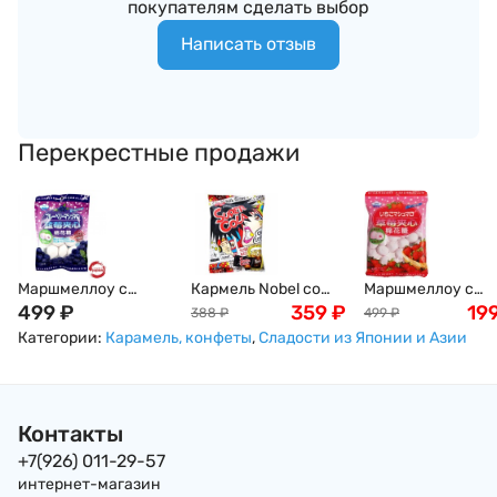
покупателям сделать выбор
Написать отзыв
Перекрестные продажи
Маршмеллоу с
Кармель Nobel со
Маршмеллоу с
голубичной
499
₽
вкусом колы, 88г,
359
₽
клубничной
19
388
₽
499
₽
начинкой (зефир)
Япония
начинкой (зефир
Категории:
Карамель, конфеты
,
Сладости из Японии и Азии
EIWA, 90 г, Япония
EIWA, 90 г, Япония
Контакты
+7(926) 011-29-57
интернет-магазин