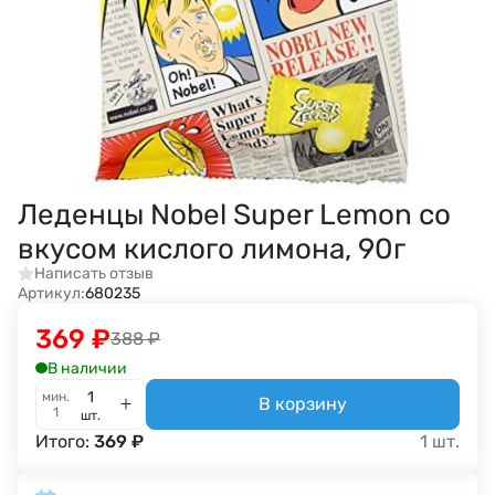
Леденцы Nobel Super Lemon со
вкусом кислого лимона, 90г
Написать отзыв
Артикул:
680235
369
₽
388
₽
В наличии
мин.
В корзину
1
шт.
Итого:
369
₽
1
шт.