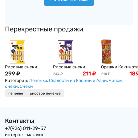
Перекрестные продажи
Рисовые снеки
Рисовые снеки
Орешки Какинот
Сэмбэй "Японские
299
₽
Сэмбэй с соевым
211
₽
KAKINOTANE,
18
244
₽
214
₽
традиции" с
соусом и
Япония, 60 г, Япо
Категории:
Печенье
,
Сладости из Японии и Азии
,
Чипсы,
морской солью
шашлычками
снеки
,
Снеки
Sanko Seika, 24 шт,
Якитори Sanko
печенье
рисовое печенье
61г, Япония
Seika, 22 шт, 73 г,
Япония
Контакты
+7(926) 011-29-57
интернет-магазин