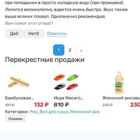
при попадании в просто холодную воду (при промывке).
Лепится великолепно, варится очень быстро. Вкус также
выше всяких похвал. Однозначно рекомендую.
Вам помог этот отзыв?
Да
0
Нет
0
Ответить
1
2
→
Перекрестные продажи
Бамбуковая
Икра Масаго
Японский рисов
циновка (макису),
132
₽
(Masago), 500г
810
₽
уксус Кокумоцу
23
199
₽
270
₽
27x27см
(Kokumotsu)
Категории:
Рис
,
Всё для суши
,
Японский рис
Tamanoi, 500 мл
Нишики