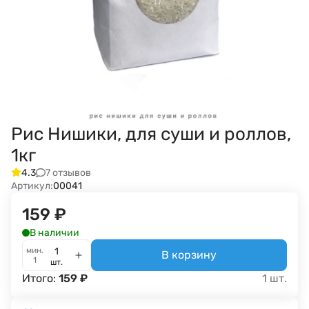
Рис Нишики, для суши и роллов,
1кг
7 отзывов
4.3
Артикул:
00041
159
₽
В наличии
мин.
В корзину
1
шт.
Итого:
159
₽
1
шт.