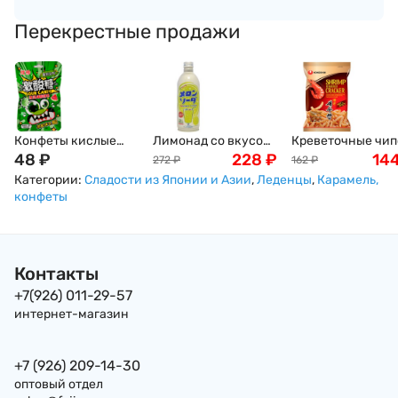
Перекрестные продажи
Конфеты кислые
Лимонад со вкусом
Креветочные чи
Hong Tai Kee с
48
₽
дыни SANGARIA
228
₽
острые Nongshim
14
272
₽
162
₽
шипучкой, 22 г.
Рамунэ, Япония,
запеченные, 75г
Категории:
Сладости из Японии и Азии
,
Леденцы
,
Карамель,
500г
конфеты
Контакты
+7(926) 011-29-57
интернет-магазин
+7 (926) 209-14-30
оптовый отдел