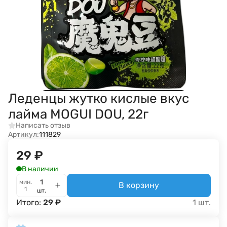
Леденцы жутко кислые вкус
лайма MOGUI DOU, 22г
Написать отзыв
Артикул:
111829
29
₽
В наличии
мин.
В корзину
1
шт.
Итого:
29
₽
1
шт.