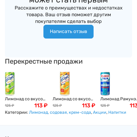
Расскажите о преимуществах и недостатках
товара. Ваш отзыв поможет другим
покупателям сделать выбор
Написать отзыв
Перекрестные продажи
Лимонад со вкусом
Лимонад со вкусом
Лимонад Рамунэ
тайваньской дыни
113
₽
апельсина
113
₽
классический
11
125
₽
125
₽
125
₽
(дынная сода)
(апельсиновая
Сангария Ramun
Категории:
Лимонад, содовая, крем-сода
,
Акции
,
Напитки
SANGARIA Melon
сода), SANGARIA
Sangaria, 250 мл,
Soda, Япония, 250 г
Orange Soda,
Япония
Япония, 250 г