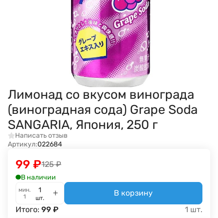
Лимонад со вкусом винограда
(виноградная сода) Grape Soda
SANGARIA, Япония, 250 г
Написать отзыв
Артикул:
022684
99
₽
125
₽
В наличии
мин.
В корзину
1
шт.
Итого:
99
₽
1
шт.