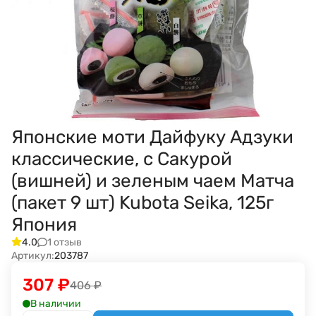
Японские моти Дайфуку Адзуки
классические, с Сакурой
(вишней) и зеленым чаем Матча
(пакет 9 шт) Kubota Seika, 125г
Япония
1 отзыв
4.0
Артикул:
203787
307
₽
406
₽
В наличии