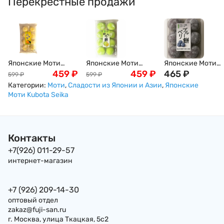
Перекрестные продажи
Японские Моти
Японские Моти
Японские Моти
Дайфуку с Юдзу
459
₽
Дайфуку Юбари
459
₽
Дайфуку с
465
₽
599
₽
599
₽
Kubota Seika 8шт
(японская дыня)
Голубикой
Категории:
Моти
,
Сладости из Японии и Азии
,
Японские
225г Япония
Kubota Seika, 210г
(черника) Kubota
Моти Kubota Seika
(8шт) Япония
Seika 6шт 160г
Япония
Контакты
+7(926) 011-29-57
интернет-магазин
+7 (926) 209-14-30
оптовый отдел
zakaz@fuji-san.ru
г. Москва, улица Ткацкая, 5с2