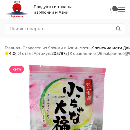
Продукты и товары
из Японии и Азии
Главная
–
Сладости из Японии и Азии
–
Моти
–
Японские моти Дайф
1 отзыв
К сравнению
В избранное
4.0
Артикул:
203787
-24%