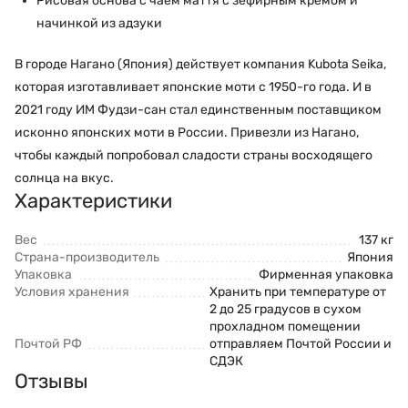
Рисовая основа с чаем маття с зефирным кремом и
начинкой из адзуки
В городе Нагано (Япония) действует компания Kubota Seika,
которая изготавливает японские моти с 1950-го года. И в
2021 году ИМ Фудзи-сан стал единственным поставщиком
исконно японских моти в России. Привезли из Нагано,
чтобы каждый попробовал сладости страны восходящего
солнца на вкус.
Характеристики
Вес
137 кг
Страна-производитель
Япония
Упаковка
Фирменная упаковка
Условия хранения
Хранить при температуре от
2 до 25 градусов в сухом
прохладном помещении
Почтой РФ
отправляем Почтой России и
СДЭК
Отзывы