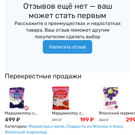
Отзывов ещё нет — ваш
может стать первым
Расскажите о преимуществах и недостатках
товара. Ваш отзыв поможет другим
покупателям сделать выбор
Написать отзыв
Перекрестные продажи
Маршмеллоу с
Маршмеллоу с
Японский марме
голубичной
499
₽
клубничной
199
₽
виноградный Meiji
29
499
₽
352
₽
начинкой (зефир)
начинкой (зефир)
54г
Категории:
Мармелад и желе
,
Сладости из Японии и Азии
,
EIWA, 90 г, Япония
EIWA, 90 г, Япония
Японский мармелад