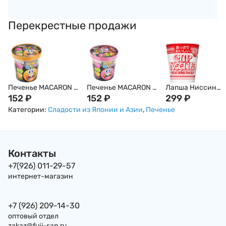
Перекрестные продажи
Печенье MACARON с
Печенье MACARON с
Лапша Ниссин
кремовым вкусом и
152
₽
клубничным вкусом
152
₽
Nissin Cup Noodle 
299
₽
взрывной
и взрывной
Креветками, 57г,
Категории:
Сладости из Японии и Азии
,
Печенье
карамелью, 80 г
карамелью, 80 г
Япония
Контакты
+7(926) 011-29-57
интернет-магазин
+7 (926) 209-14-30
оптовый отдел
zakaz@fuji-san.ru