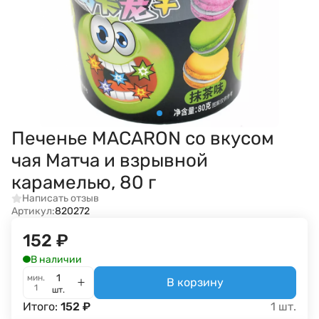
Печенье MACARON со вкусом
чая Матча и взрывной
карамелью, 80 г
Написать отзыв
Артикул:
820272
152
₽
В наличии
мин.
В корзину
1
шт.
Итого:
152
₽
1
шт.