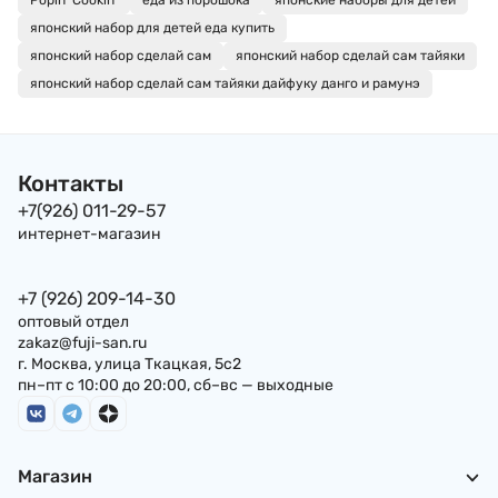
Popin' Cookin'
еда из порошока
японские наборы для детей
фрикадельками
японский набор для детей еда купить
Popin' Cookin' Krac
29 г, Япония
японский набор сделай сам
японский набор сделай сам тайяки
японский набор сделай сам тайяки дайфуку данго и рамунэ
Контакты
+7(926) 011-29-57
интернет-магазин
+7 (926) 209-14-30
оптовый отдел
zakaz@fuji-san.ru
г. Москва, улица Ткацкая, 5с2
пн–пт с 10:00 до 20:00, сб–вс — выходные
Магазин