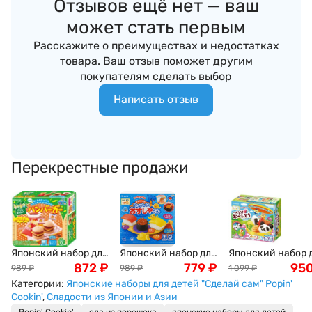
Отзывов ещё нет — ваш
может стать первым
Расскажите о преимуществах и недостатках
товара. Ваш отзыв поможет другим
покупателям сделать выбор
Написать отзыв
Перекрестные продажи
Японский набор для
Японский набор для
Японский набор 
детей "Сделай сам"
872
₽
детей "Сделай сам"
779
₽
детей "Сделай са
95
989
₽
989
₽
1 099
₽
бургеры из порошка
суши из порошка
Панда-обед со
Категории:
Японские наборы для детей "Сделай сам" Popin'
Popin' Cookin'
Popin 'Cookin' 28,5г
спагетти, онигир
Cookin'
,
Сладости из Японии и Азии
овощами и