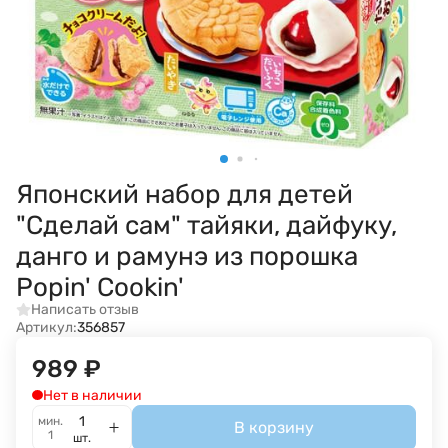
Японский набор для детей
"Сделай сам" тайяки, дайфуку,
данго и рамунэ из порошка
Popin' Cookin'
Написать отзыв
Артикул:
356857
989
₽
Нет в наличии
мин.
В корзину
1
шт.