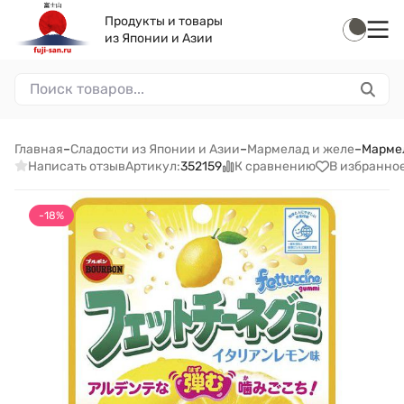
Продукты и товары
из Японии и Азии
Главная
–
Сладости из Японии и Азии
–
Мармелад и желе
–
Мармел
Написать отзыв
К сравнению
В избранно
Артикул:
352159
-18%