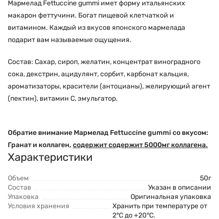
Мармелад Fettuccine gummi имет форму итальянских
макарон феттучини. Богат пищевой клетчаткой и
витамином. Каждый из вкусов японского мармелада
подарит вам называемые ощущения.
Состав: Сахар, сироп, желатин, концентрат виноградного
сока, декстрин, ацидулянт, сорбит, карбонат кальция,
ароматизаторы, красители (антоцианы), желирующий агент
(пектин), витамин С, эмульгатор.
Обратие внимание Мармелад Fettuccine gummi со вкусом:
Гранат и коллаген
,
содержит содержит 5000мг коллагена
.
Характеристики
Объем
50г
Состав
Указан в описании
Упаковка
Оригинальная упаковка
Условия хранения
Хранить при температуре от
2°C до +20°C.