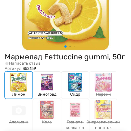
Мармелад Fettuccine gummi, 50г
Написать отзыв
Артикул:
352159
Лимон
Виноград
Сидр
Персик
Апельсин
Кола
Гранат и
Энергетический
коллаген
напиток