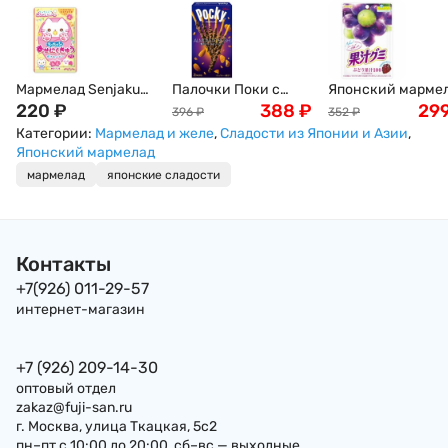
Мармелад Senjaku
Палочки Поки с
Японский марме
Кошкины Лапки -
220
₽
крошкой миндаля в
388
₽
виноградный Meiji
29
396
₽
352
₽
персиковые/
шоколаде Pocky ,
54г
Категории:
Мармелад и желе
,
Сладости из Японии и Азии
,
виноградные, 32 г,
46.2 г, Япония
Японский мармелад
Япония
мармелад
японские сладости
Контакты
+7(926) 011-29-57
интернет-магазин
+7 (926) 209-14-30
оптовый отдел
zakaz@fuji-san.ru
г. Москва, улица Ткацкая, 5с2
пн–пт с 10:00 до 20:00, сб–вс — выходные