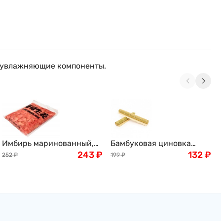
я, увлажняющие компоненты.
Имбирь маринованный,
Бамбуковая циновка
розовый, 1кг
243
₽
(макису), 27x27см
132
₽
252
₽
199
₽