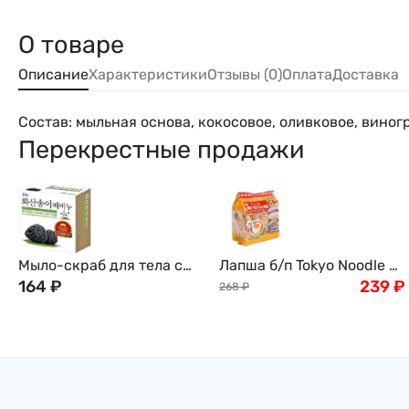
О товаре
Описание
Характеристики
Отзывы (0)
Оплата
Доставка
Состав: мыльная основа, кокосовое, оливковое, вино
Перекрестные продажи
Мыло-скраб для тела с
Лапша б/п Tokyo Noodle с
вулканическим пеплом
164
₽
курицей и соевым соусом
239
₽
268
₽
Jeju volcanic scoria
по-токийски, Япония 120г
Mukunghwa, 100 г, Корея
4 порции