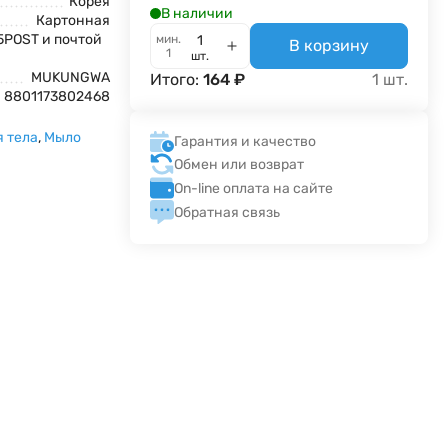
Корея
В наличии
Картонная
5POST и почтой
мин.
В корзину
1
шт.
MUKUNGWA
Итого:
164
₽
1
шт.
8801173802468
я тела
,
Мыло
Гарантия и качество
Обмен или возврат
On-line оплата на сайте
Обратная связь