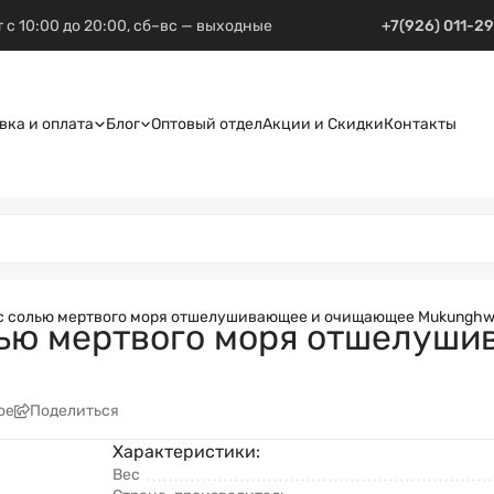
 с 10:00 до 20:00, сб–вс — выходные
+7(926) 011-2
вка и оплата
Блог
Оптовый отдел
Акции и Скидки
Контакты
с солью мертвого моря отшелушивающее и очищающее Mukunghwa,
лью мертвого моря отшелуш
ое
Поделиться
Характеристики:
Вес