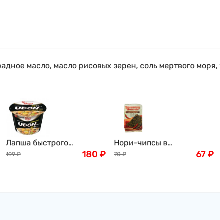
градное масло, масло рисовых зерен, соль мертвого мор
Лапша быстрого
Нори-чипсы в
приготовления Нонгшим
180
₽
традиционных сладко-
67
₽
199
₽
70
₽
Удон премиум BIG BOWL
острых специях "Долгим"
большой стакан
, 5г Корея
Nongshim Udon, 111г,
Корея