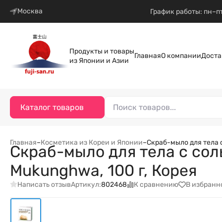
Москва
График работы: пн–пт
Продукты и товары
Главная
О компании
Доста
из Японии и Азии
Каталог товаров
Главная
–
Косметика из Кореи и Японии
–
Скраб-мыло для тела 
Скраб-мыло для тела с со
Mukunghwa, 100 г, Корея
Написать отзыв
К сравнению
В избранн
Артикул:
802468