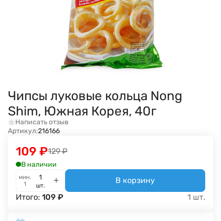
Чипсы луковые кольца Nong
Shim, Южная Корея, 40г
Написать отзыв
Артикул:
216166
109
₽
129
₽
В наличии
мин.
В корзину
1
шт.
Итого:
109
₽
1
шт.