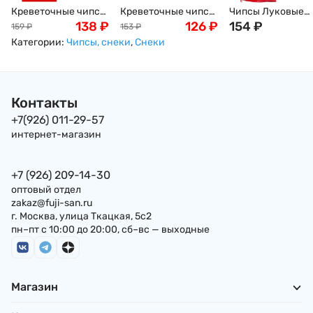
Креветочные чипсы
Креветочные чипсы
Чипсы Луковые
Nongshim
138
₽
Ou Jiang, 227г
126
₽
кольца Nongshim 
154
₽
159
₽
153
₽
запеченные, 75г
перцем, 40г, Коре
Категории:
Чипсы, снеки
,
Снеки
Контакты
+7(926) 011-29-57
интернет-магазин
+7 (926) 209-14-30
оптовый отдел
zakaz@fuji-san.ru
г. Москва, улица Ткацкая, 5с2
пн–пт с 10:00 до 20:00, сб–вс — выходные
Магазин