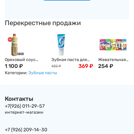
Перекрестные продажи
Ореховый соус
Зубная паста для
Жевательная
(Гамадари) Косё, 1л
1 100
₽
защиты от кариеса
369
₽
резинка "Фрукто
254
₽
432
₽
с микропудрой
ассорти", 38г
Категории:
Зубные пасты
"Суперохлаждающа
я" Dentor Clear Super
Cool LION, 140 г,
Япония
Контакты
+7(926) 011-29-57
интернет-магазин
+7 (926) 209-14-30