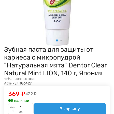
Зубная паста для защиты от
кариеса с микропудрой
"Натуральная мята" Dentor Clear
Natural Mint LION, 140 г, Япония
Написать отзыв
Артикул:
186427
369
₽
432
₽
В наличии
мин.
В корзину
1
шт.