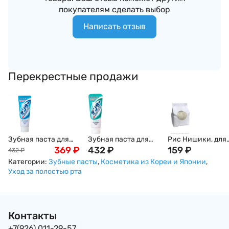
покупателям сделать выбор
Написать отзыв
Перекрестные продажи
Зубная паста для
Зубная паста для
Рис Нишики, для
защиты от кариеса
369
₽
защиты от кариеса
432
₽
суши и роллов, 1к
159
₽
432
₽
с микропудрой
с микропудрой
Категории:
Зубные пасты
,
Косметика из Кореи и Японии
,
"Суперохлаждающа
"Мята" LION DENTOR
Уход за полостью рта
я" Dentor Clear Super
MAX Spearmint, 140 г,
Cool LION, 140 г,
Япония
Япония
Контакты
+7(926) 011-29-57