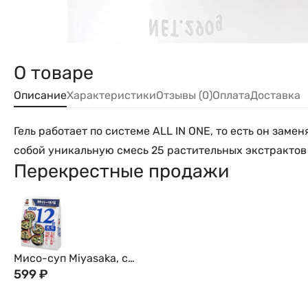
О товаре
Описание
Характеристики
Отзывы (0)
Оплата
Доставка
Гель работает по системе ALL IN ONE, то есть он заме
собой уникальную смесь 25 растительных экстрактов
Перекрестные продажи
Мисо-суп Miyasaka, с
пониженным
599
₽
содержанием соли, 12
порций, 20 порций, 210г