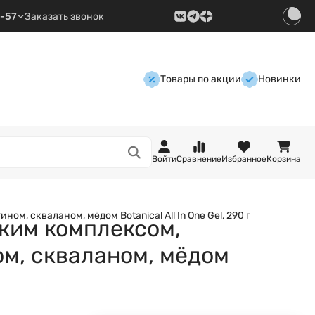
9-57
Заказать звонок
Товары по акции
Новинки
Войти
Сравнение
Избранное
Корзина
, скваланом, мёдом Botanical All In One Gel, 290 г
ким комплексом,
ом, скваланом, мёдом