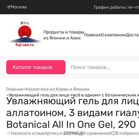
Москва
График работы: пн–пт
Продукты и товары
Главная
О компании
Доста
из Японии и Азии
Каталог товаров
Главная
–
Косметика из Кореи и Японии
–
Увлажняющий гель для лица «всё в одном» с ботаническим ком
Увлажняющий гель для лиц
аллатоином, 3 видами гиал
Botanical All In One Gel, 290 
Написать отзыв
К сравнению
В избранн
Артикул:
220960