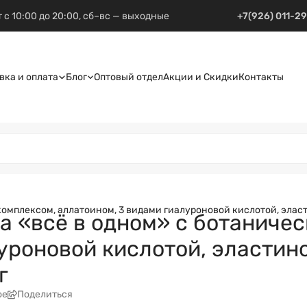
 с 10:00 до 20:00, сб–вс — выходные
+7(926) 011-2
вка и оплата
Блог
Оптовый отдел
Акции и Скидки
Контакты
плексом, аллатоином, 3 видами гиалуроновой кислотой, эластином
а «всё в одном» с ботаничес
уроновой кислотой, эластин
г
ое
Поделиться