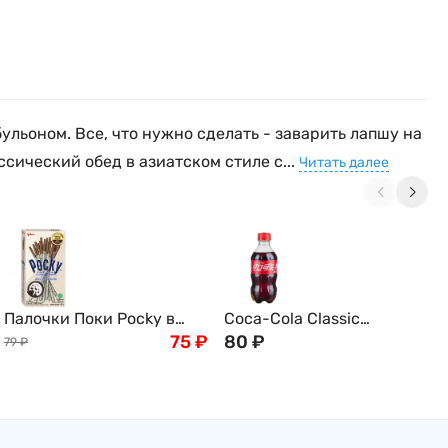
ьоном. Все, что нужно сделать - заварить лапшу на
ссический обед в азиатском стиле с...
Читать далее
Палочки Поки Pocky в
Coca-Cola Classic
шоколаде со вкусом
75
₽
газированный напиток
80
₽
79
₽
печенья OREO, 20/40 г
Кока-кола, 300 мл, Китай