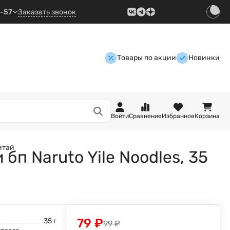
9-57
Заказать звонок
Товары по акции
Новинки
Войти
Сравнение
Избранное
Корзина
итай
п Naruto Yile Noodles, 35
79
₽
35 г
99
₽