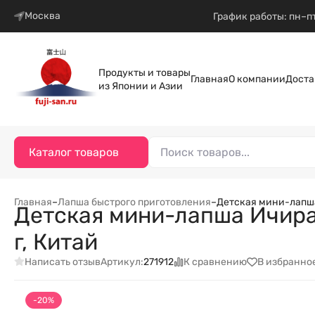
Москва
График работы: пн–пт
Продукты и товары
Главная
О компании
Доста
из Японии и Азии
Каталог товаров
Главная
–
Лапша быстрого приготовления
–
Детская мини-лапша 
Детская мини-лапша Ичирак
г, Китай
Написать отзыв
К сравнению
В избранно
Артикул:
271912
-20%