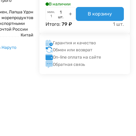
трого
В наличии
мен, Лапша Удон
мин.
В корзину
1
шт.
морепродуктов
анспортными
Итого:
79
₽
1
шт.
очтой России
Китай
Гарантия и качество
 Наруто
Обмен или возврат
On-line оплата на сайте
Обратная связь