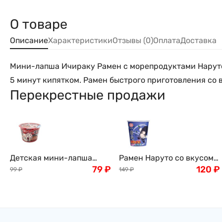
О товаре
Описание
Характеристики
Отзывы (0)
Оплата
Доставка
Мини-лапша Ичираку Рамен с морепродуктами Наруто 
5 минут кипятком. Рамен быстрого приготовления со вк
Перекрестные продажи
Детская мини-лапша
Рамен Наруто со вкусом
Ичираку Наруто со
79
₽
морепродуктов Naruto
120
₽
99
₽
149
₽
вкусом тушеной рыбы бп
Seafood, 60 г, Китай
Naruto Yile Noodles, 35 г,
Китай