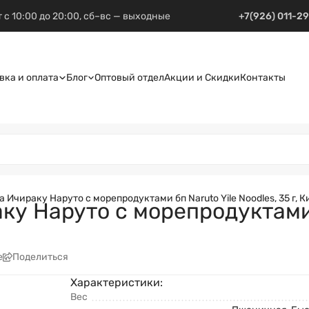
 с 10:00 до 20:00, сб–вс — выходные
+7(926) 011-2
вка и оплата
Блог
Оптовый отдел
Акции и Скидки
Контакты
Ичираку Наруто с морепродуктами бп Naruto Yile Noodles, 35 г, К
у Наруто с морепродуктами б
е
Поделиться
Характеристики:
Вес