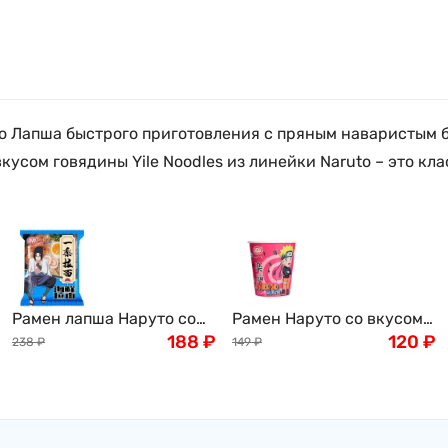
Лапша быстрого приготовления с пряным наваристым бул
усом говядины Yile Noodles из линейки Naruto – это кла
Рамен лапша Наруто со
Рамен Наруто со вкусом
вкусом морепродуктов,
188
₽
томленой телятины
120
₽
238
₽
149
₽
коллекционное издание
Naruto Stewed Veal, 60 г,
"Учиха Са́аске " Naruto,
Китай
135г