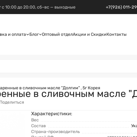
 с 10:00 до 20:00, сб–вс — выходные
+7(926) 011-2
вка и оплата
Блог
Оптовый отдел
Акции и Скидки
Контакты
ренные в сливочным масле "Долгим" , 5г Корея
нные в сливочным масле "До
Поделиться
Характеристики:
Вес
Состав
Ук
Страна-производитель