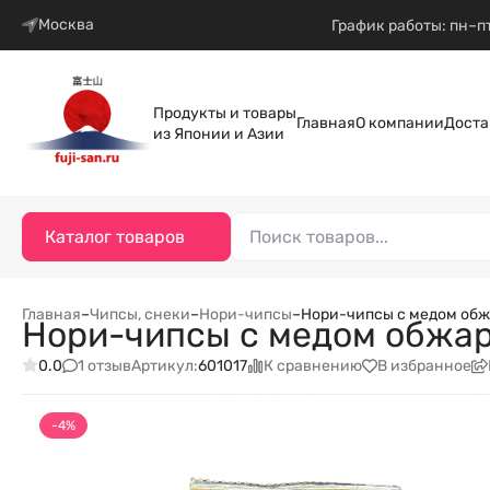
Москва
График работы: пн–пт
Продукты и товары
Главная
О компании
Доста
из Японии и Азии
Каталог товаров
Главная
–
Чипсы, снеки
–
Нори-чипсы
–
Нори-чипсы с медом обжа
Нори-чипсы с медом обжаре
1 отзыв
К сравнению
В избранное
0.0
Артикул:
601017
-4%