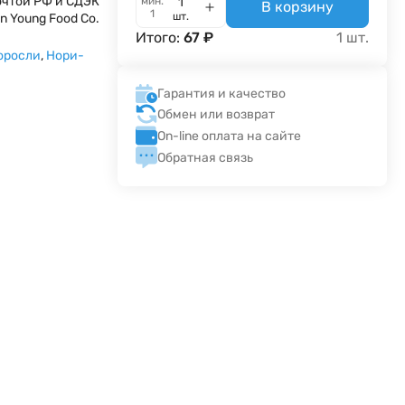
очтой РФ и СДЭК
мин.
В корзину
1
шт.
in Young Food Co.
Итого:
67
₽
1
шт.
оросли
,
Нори-
Гарантия и качество
Обмен или возврат
On-line оплата на сайте
Обратная связь