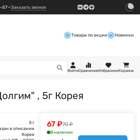
9-57
Заказать звонок
Товары по акции
Новинки
Войти
Сравнение
Избранное
Корзина
лгим" , 5г Корея
67
₽
5 г
70
₽
азан в описании
В наличии
Корея