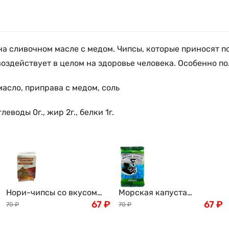
 сливочном масле с медом. Чипсы, которые приносят п
воздействует в целом на здоровье человека. Особенно п
масло, приправа с медом, соль
еводы 0г., жир 2г., белки 1г.
Нори-чипсы со вкусом
Морская капуста
жгучего барбекю BBQ
67
₽
обжаренная Дол Гим
67
₽
70
₽
70
₽
"Долгим" , 5г Корея
Seasoned laver, 6,5г Корея