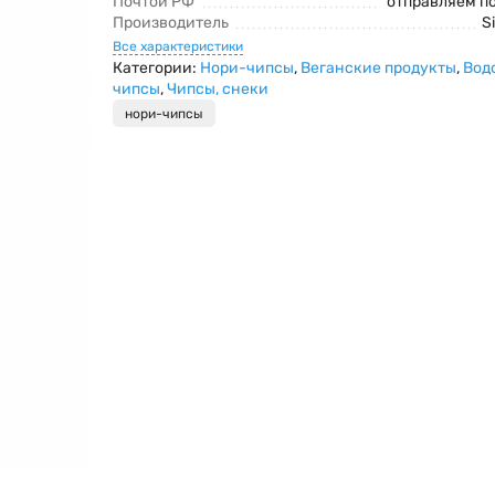
Почтой РФ
отправляем п
Производитель
S
Все характеристики
Категории:
Нори-чипсы
,
Веганские продукты
,
Вод
чипсы
,
Чипсы, снеки
нори-чипсы