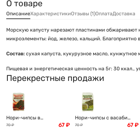
О товаре
Описание
Характеристики
Отзывы (1)
Оплата
Доставка
Морскую капусту нарезают пластинами обжаривают на
микроэлементы: йод, железо, кальций. Благоприятно 
Состав:
сухая капуста, кукурузное масло, кунжутное 
Пищевая и энергетическая ценность на 5г: 30 ккал., угл
Перекрестные продажи
Нори-чипсы в
Нори-чипсы с васаби
традиционных сладко-
67
₽
"Долгим" , 5г Корея
67
₽
70
₽
70
₽
острых специях "Долгим"
, 5г Корея