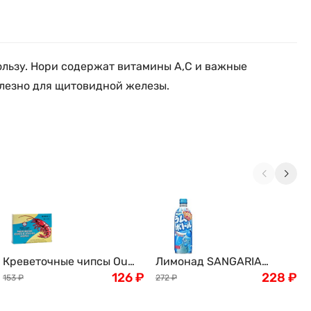
ользу. Нори содержат витамины А,С и важные
олезно для щитовидной железы.
Креветочные чипсы Ou
Лимонад SANGARIA
Jiang, 227г
126
₽
Рамунэ, Япония, 500г
228
₽
153
₽
272
₽