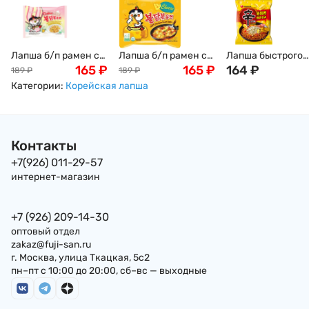
Лапша б/п рамен со
Лапша б/п рамен со
Лапша быстрого
вкусом острой
165
₽
вкусом острой
165
₽
приготовления
164
₽
189
₽
189
₽
курицы Бульдак в
курицы и сыра
Нонгшим Шин
Категории:
Корейская лапша
сливочном соусе
Бульдак (Buldak
Рамен Стир-Фрай
карбонара с
Samyang), 140г
сыром Shin Ramy
грибами (Buldak
Самянг, Корея
Stir Fry with Chee
Samyang) Самянг,
Nongshim
Контакты
140г Корея
(жаренная), 136 г,
Корея
+7(926) 011-29-57
интернет-магазин
+7 (926) 209-14-30
оптовый отдел
zakaz@fuji-san.ru
г. Москва, улица Ткацкая, 5с2
пн–пт с 10:00 до 20:00, сб–вс — выходные