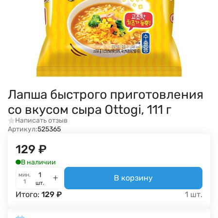
Лапша быстрого приготовления
со вкусом сыра Ottogi, 111 г
Написать отзыв
Артикул:
525365
129
₽
В наличии
мин.
В корзину
1
шт.
Итого:
129
₽
1
шт.