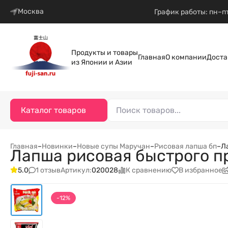
Москва
График работы: пн–пт
Продукты и товары
Главная
О компании
Доста
из Японии и Азии
Каталог товаров
Главная
–
Новинки
–
Новые супы Маручан
–
Рисовая лапша бп
–
Л
Лапша рисовая быстрого пр
1 отзыв
К сравнению
В избранное
5.0
Артикул:
020028
-12%