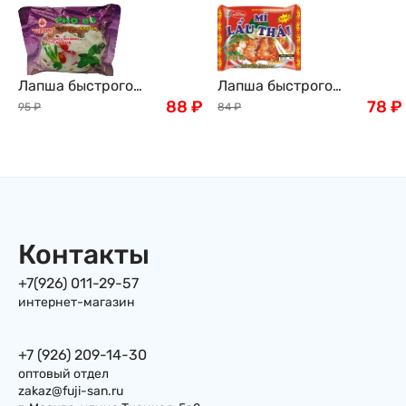
Лапша быстрого
Лапша быстрого
приготовления рисовая
88
₽
приготовления MI Lau
78
₽
95
₽
84
₽
со вкусом говядины, 60 г
Thai со вкусом креветки,
83г, Вьетнам
Контакты
+7(926) 011-29-57
интернет-магазин
+7 (926) 209-14-30
оптовый отдел
zakaz@fuji-san.ru