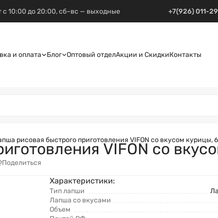
 с 10:00 до 20:00, сб–вс — выходные
+7(926) 011-2
вка и оплата
Блог
Оптовый отдел
Акции и Скидки
Контакты
апша рисовая быстрого приготовления VIFON со вкусом курицы, 6
иготовления VIFON со вкусо
Поделиться
Характеристики:
Тип лапши
Ла
Лапша со вкусами
Объем