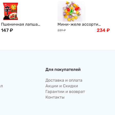
Пшеничная лапша
Мини-желе ассорти
быстрого приготовления
147
₽
тропических вкусов New
234
₽
239
₽
Нонгшим Шин Рамён,
Choice, 400г
120г, Nongshim, Корея
Для покупателей
Доставка и оплата
ел
Акции и Скидки
Гарантии и возврат
Контакты