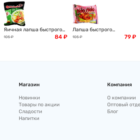
Яичная лапша быстрого
Лапша быстрого
приготовления OMACHI
84
₽
приготовления Hao Hao
79
₽
105
₽
105
₽
на мясном бульоне со
со вкусом острой
вкусом кисло-острых
креветки, 77г, Вьетнам
креветок, 79 г, Вьетнам
Магазин
Компания
Новинки
О компании
Товары по акции
Оптовый отд
Сладости
Блог
Напитки