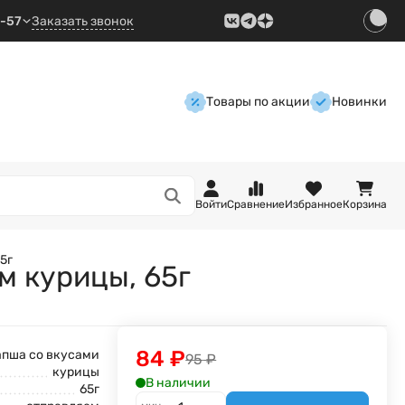
9-57
Заказать звонок
Товары по акции
Новинки
Войти
Сравнение
Избранное
Корзина
5г
м курицы, 65г
84
₽
пша со вкусами
95
₽
курицы
В наличии
65г