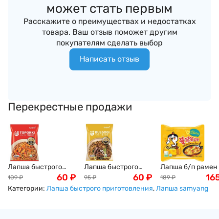
может стать первым
Расскажите о преимуществах и недостатках
товара. Ваш отзыв поможет другим
покупателям сделать выбор
Написать отзыв
Перекрестные продажи
Лапша быстрого
Лапша быстрого
Лапша б/п рамен
приготовления
60
₽
приготовления
60
₽
вкусом острой
16
109
₽
95
₽
189
₽
Рамен "Топокки" со
рамен со вкусом
курицы и сыра
Категории:
Лапша быстрого приготовления
,
Лапша samyang
вкусом кимчи
говядины Samyang,
Бульдак (Buldak
Samyang, 80 г
80 г
Samyang), 140г
Самянг, Корея