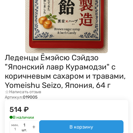
Леденцы Ёмэйсю Сэйдзо
"Японский лавр Курамодзи" с
коричневым сахаром и травами,
Yomeishu Seizo, Япония, 64 г
Написать отзыв
Артикул:
019005
514
₽
В наличии
мин.
В корзину
1
шт.