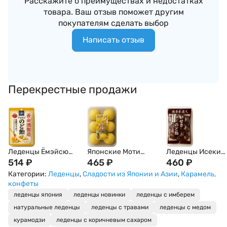
Расскажите о преимуществах и недостатках
товара. Ваш отзыв поможет другим
покупателям сделать выбор
Написать отзыв
Перекрестные продажи
Леденцы Ёмэйсю
Японские Моти
Леденцы Исеки
Сэйдзо "Японский
514
₽
Дайфуку с
465
₽
Сёкухин "Корень
460
₽
лавр Курамодзи" с
ананасом с острова
лотоса" для горла
Категории:
Леденцы
,
Сладости из Японии и Азии
,
Карамель,
имбирем и медом,
Рукю Kubota Seika
Iseki Shokuhin,
конфеты
Yomeishu Seizo,
6шт 160г Япония
Япония, 100 г
леденцы япония
леденцы новинки
леденцы с имберем
Япония, 64 г
натуральные леденцы
леденцы с травами
леденцы с медом
курамодзи
леденцы с коричневым сахаром