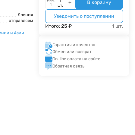
мин.
В корзину
1
шт.
Япония
Уведомить о поступлении
отправляем
Итого:
25
₽
1
шт.
онии и Азии
Гарантия и качество
Обмен или возврат
On-line оплата на сайте
Обратная связь