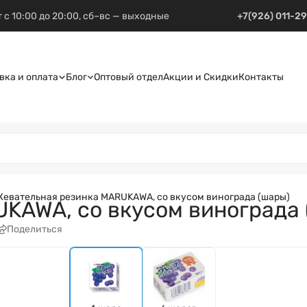
 с 10:00 до 20:00, сб–вс — выходные
+7(926) 011-2
вка и оплата
Блог
Оптовый отдел
Акции и Скидки
Контакты
евательная резинка MARUKAWA, со вкусом винограда (шары)
KAWA, со вкусом винограда 
Поделиться