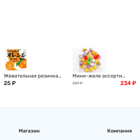
Жевательная резинка
Мини-желе ассорти
MARUKAWA, со вкусом
25
₽
тропических вкусов New
234
₽
239
₽
апельсина (шары)
Choice, 400г
Магазин
Компания