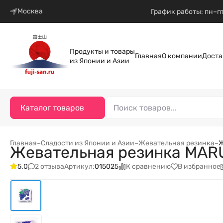
Москва
График работы: пн–пт
Продукты и товары
Главная
О компании
Доста
из Японии и Азии
Каталог товаров
Главная
–
Сладости из Японии и Азии
–
Жевательная резинка
–
Ж
Жевательная резинка MARU
2 отзыва
К сравнению
В избранное
5.0
Артикул:
015025