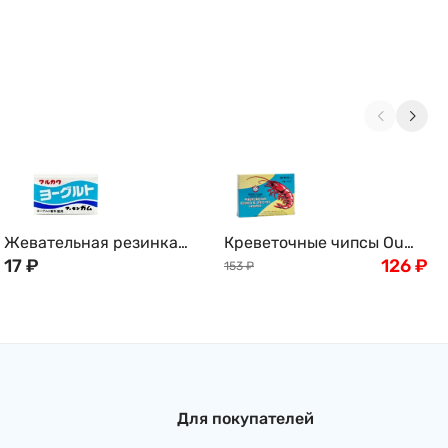
Жевательная резинка
Креветочные чипсы Ou
MARUKAWA, со вкусом
17
₽
Jiang, 227г
126
₽
153
₽
йогурта
Для покупателей