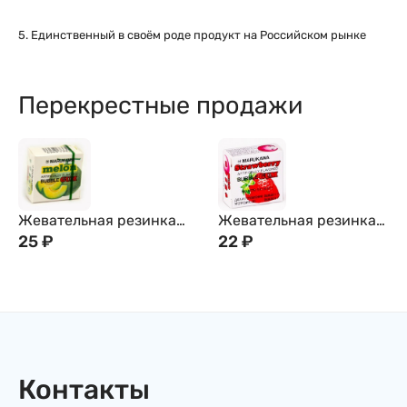
5. Единственный в своём роде продукт на Российском рынке
Перекрестные продажи
Жевательная резинка
Жевательная резинка
MARUKAWA, со вкусом
25
₽
MARUKAWA, со вкусом
22
₽
дыни (шары)
клубники (шары)
Контакты