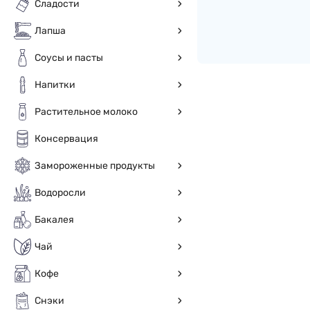
Сладости
Лапша
Соусы и пасты
Напитки
Растительное молоко
Консервация
Замороженные продукты
Водоросли
Бакалея
Чай
Кофе
Снэки