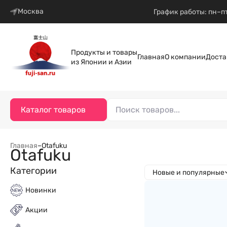
Москва
График работы: пн–пт
Продукты и товары
Главная
О компании
Доста
из Японии и Азии
Каталог товаров
Главная
–
Otafuku
Otafuku
Категории
Новые и популярные
Новинки
Акции