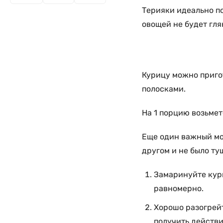
Терияки идеально по
овощей не будет гля
Курицу можно пригот
полосками.
На 1 порцию возьмет
Еще один важный мо
другом и не было т
Замаринуйте кури
равномерно.
Хорошо разогрейт
получить действ