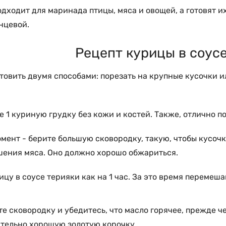
дходит для маринада птицы, мяса и овощей, а готовят и
нцевой.
Рецепт курицы в соус
овить двумя способами: порезать на крупные кусочки ил
е 1 куриную грудку без кожи и костей. Также, отлично п
мент - берите большую сковородку, такую, чтобы кусочк
ушения мяса. Оно должно хорошо обжариться.
цу в соусе терияки как на 1 час. За это время перемеша
е сковородку и убедитесь, что масло горячее, прежде че
ительно хорошую золотую корочку.