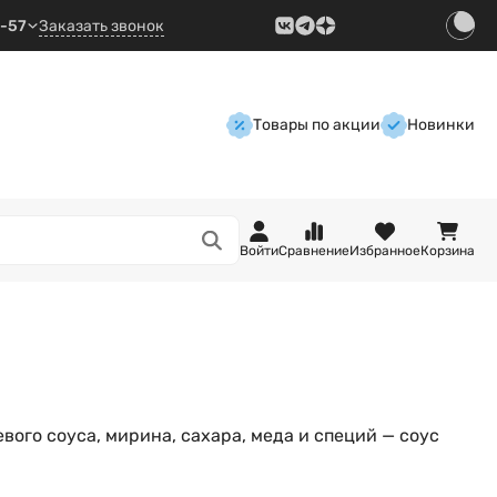
9-57
Заказать звонок
Товары по акции
Новинки
Войти
Сравнение
Избранное
Корзина
евого соуса, мирина, сахара, меда и специй
—
соус