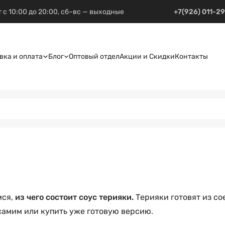
 с 10:00 до 20:00, сб–вс — выходные
+7(926) 011-2
вка и оплата
Блог
Оптовый отдел
Акции и Скидки
Контакты
мся,
из чего состоит соус терияки.
Терияки готовят из со
самим или купить уже готовую версию.