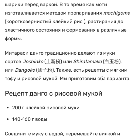
шарики перед варкой. В то время как моти
изготавливается методом пропаривания
mochigome
(короткозернистый клейкий рис ), растирания до
эластичного состояния и формования в различные
формы.
Митараси данго традиционно делают из муки
сортов
Joshinko
(上新粉) или
Shiratamako
(白玉粉),
или
Dangoko
(団子粉). Также, есть рецепты с мягким
тофу и рисовой мукой. Мы приготовим оба варианта.
Рецепт данго с рисовой мукой
200 г клейкой рисовой муки
140-160 г воды
Соедините муку с водой, перемешайте вилкой и