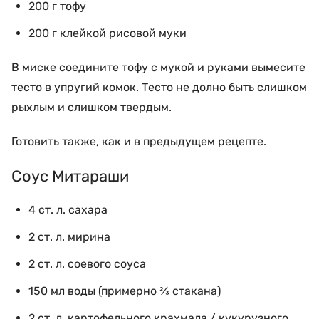
200 г тофу
200 г клейкой рисовой муки
В миске соедините тофу с мукой и руками вымесите
тесто в упругий комок. Тесто не долно быть слишком
рыхлым и слишком твердым.
Готовить также, как и в предыдущем рецепте.
Соус Митараши
4
ст.
л. сахара
2
ст.
л. мирина
2
ст.
л. соевого соуса
150
мл
воды
(примерно ⅔ стакана)
2
ст.
л. картофельного крахмала / кукурузного