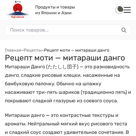
Продукты и товары
из Японии и Азии
Главная
–
Рецепты
–
Рецепт моти — митараши данго
Рецепт моти — митараши данго
Митараши Данго (たたしし団子) — это разновидность
данго
, сладкие рисовые клецки, насаженные на
бамбуковую палочку. Обычно на шпажку
насаживают три-пять шариков (традиционно пять) и
покрывают сладкой глазурью из соевого соуса.
Митараши данго
—
это контрастные текстуры и
ароматы. Нейтральный мягкий вкус рисового теста
и сладкий соус создают удивительное сочетание. В