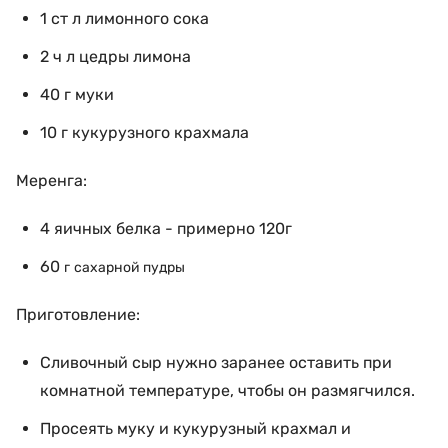
1
ст л
лимонного сока
2
ч л цедры лимона
40
г
муки
10
г
кукурузного крахмала
Меренга:
4
яичных белка
-
примерно 120г
60
г
сахарной пудры
Приготовление:
Сливочный сыр нужно заранее оставить при
комнатной температуре, чтобы он размягчился.
Просеять муку и кукурузный крахмал и