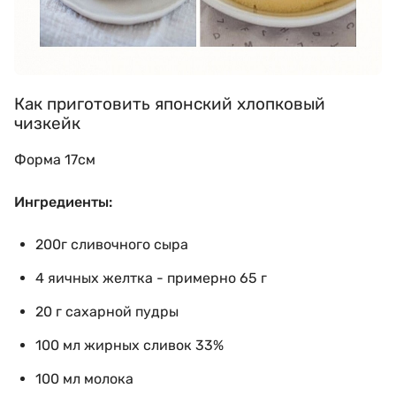
Как приготовить японский хлопковый
чизкейк
Форма 17см
Ингредиенты:
200г сливочного сыра
4
яичных желтка
- примерно 65 г
20
г
сахарной пудры
100
мл
жирных сливок
33%
100
мл
молока