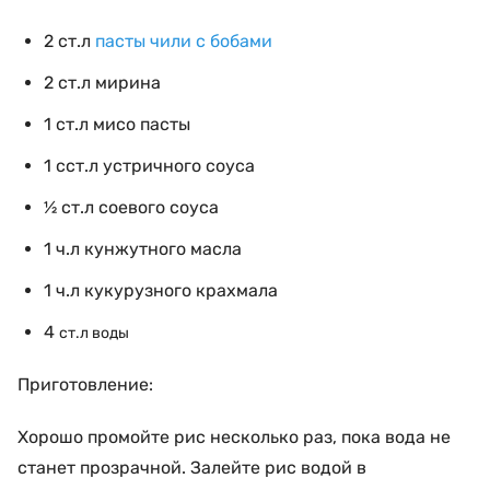
2 ст.л
пасты чили с бобами
2 ст.л мирина
1
ст.л мисо пасты
1
сст.л устричного соуса
½
ст.л соевого соуса
1 ч.л кунжутного масла
1 ч.л кукурузного крахмала
4
ст.л
воды
Приготовление:
Хорошо промойте рис несколько раз, пока вода не
станет прозрачной. Залейте рис водой в