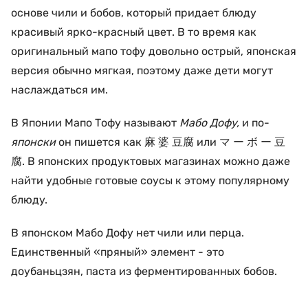
основе чили и бобов, который придает блюду
красивый ярко-красный цвет. В то время как
оригинальный мапо тофу довольно острый, японская
версия обычно мягкая, поэтому даже дети могут
наслаждаться им.
В Японии Мапо Тофу называют
Мабо Дофу,
и по-
японски
он пишется как 麻 婆 豆腐 или マ ー ボ ー 豆
腐. В японских продуктовых магазинах можно даже
найти удобные готовые соусы к этому популярному
блюду.
В японском Мабо Дофу нет чили или перца.
Единственный «пряный» элемент - это
доубаньцзян, паста из ферментированных бобов.