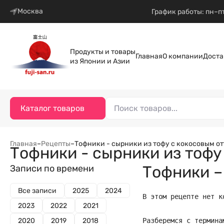
Москва
График работы: пн–пт
Продукты и товары
Главная
О компании
Доста
из Японии и Азии
Каталог товаров
Главная
–
Рецепты
–
Тофники - сырники из тофу с кокосовым о
Тофники - сырники из тофу
Тофники –
Записи по времени
Все записи
2025
2024
В этом рецепте нет к
2023
2022
2021
2020
2019
2018
Разберемся с термина