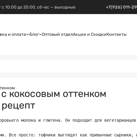
 с 10:00 до 20:00, сб–вс — выходные
+7(926) 011-2
вка и оплата
Блог
Оптовый отдел
Акции и Скидки
Контакты
ттенком
 с кокосовым оттенком
 рецепт
оровьего молока и глютена. Он подходит для вегетарианцев
ми. Все просто: тофники выглядят как привычные сырники, 