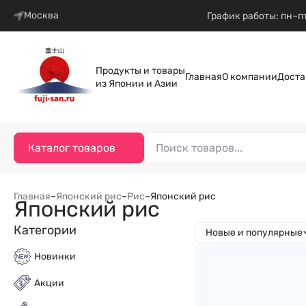
Москва
График работы: пн–пт
Продукты и товары
Главная
О компании
Доста
из Японии и Азии
Каталог товаров
Главная
–
Японский рис
–
Рис
–
Японский рис
Японский рис
Категории
Новые и популярные
Новинки
Акции