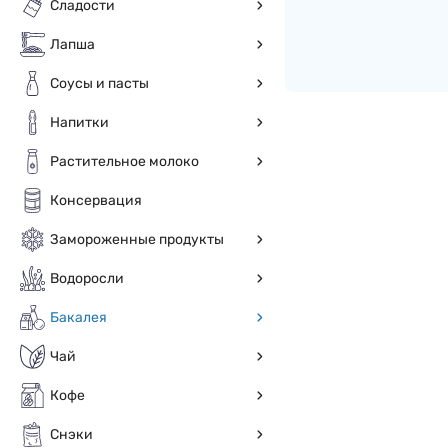
Сладости
Лапша
Соусы и пасты
Напитки
Растительное молоко
Консервация
Замороженные продукты
Водоросли
Бакалея
Чай
Кофе
Снэки