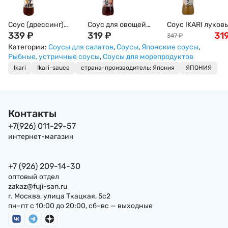
Соус (дрессинг)
Соус для овощей
Соус IKARI луковый
IKARI соево-
339
₽
Икари с луком по-
319
₽
(дрессинг) для
31
347
₽
кунжутный к
японски на соевой
салатов в
Категории:
Соусы для салатов
,
Соусы
,
Японские соусы
,
овощам , Япония,
основе (дрессинг)
европейском стил
Рыбные, устричные соусы
,
Соусы для морепродуктов
200мл
IKARI , 200мл,
200мл Япония
Ikari
Ikari-sauce
страна-производитель: Япония
ЯПОНИЯ
Япония
Контакты
+7(926) 011-29-57
интернет-магазин
+7 (926) 209-14-30
оптовый отдел
zakaz@fuji-san.ru
г. Москва, улица Ткацкая, 5с2
пн–пт с 10:00 до 20:00, сб–вс — выходные