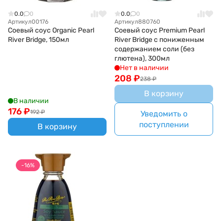
0.0
0
0.0
0
Артикул
00176
Артикул
880760
Соевый соус Organic Pearl
Соевый соус Premium Pearl
River Bridge, 150мл
River Bridge с пониженным
содержанием соли (без
глютена), 300мл
Нет в наличии
208
₽
238
₽
В корзину
В наличии
176
₽
192
₽
Уведомить о
поступлении
В корзину
-16%