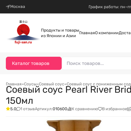
Москва
График работы: пн–пт
Продукты и товары
Главная
О компании
Доста
из Японии и Азии
Каталог товаров
Главная
–
Соусы
–
Соевый соус
–
Соевый соус с пониженным со
Соевый соус Pearl River Br
150мл
1 отзыв
К сравнению
В избранное
5.0
Артикул:
010600