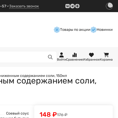
9-57
Заказать звонок
Товары по акции
Новинки
Войти
Сравнение
Избранное
Корзина
с пониженным содержанием соли, 150мл
енным содержанием соли,
148
₽
Соевый соус
176
₽