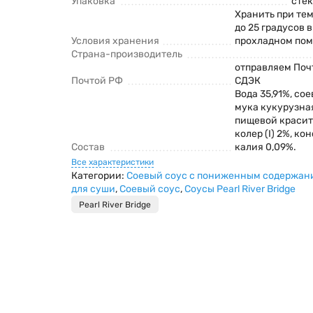
Упаковка
сте
Хранить при тем
до 25 градусов 
Условия хранения
прохладном по
Страна-производитель
отправляем Поч
Почтой РФ
СДЭК
Вода 35,91%, со
мука кукурузная
пищевой красит
колер (I) 2%, ко
Состав
калия 0,09%.
Все характеристики
Категории:
Соевый соус с пониженным содержан
для суши
,
Соевый соус
,
Соусы Pearl River Bridge
Pearl River Bridge