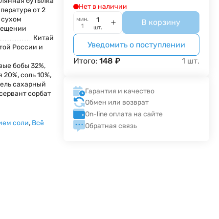
клянная бутылка
Нет в наличии
пературе от 2
в сухом
мин.
В корзину
1
шт.
мещении
Китай
Уведомить о поступлении
той России и
Итого:
148
₽
1
шт.
евые бобы 32%,
 20%, соль 10%,
ель сахарный
Гарантия и качество
нсервант сорбат
Обмен или возврат
On-line оплата на сайте
ием соли
,
Всё
Обратная связь