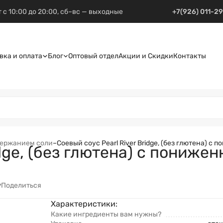
 с 10:00 до 20:00, сб–вс — выходные
+7(926) 011-2
вка и оплата
Блог
Оптовый отдел
Акции и Скидки
Контакты
держанием соли
–
Соевый соус Pearl River Bridge, (без глютена) 
idge, (без глютена) с пониж
Поделиться
Характеристики:
Какие ингредиенты вам нужны?