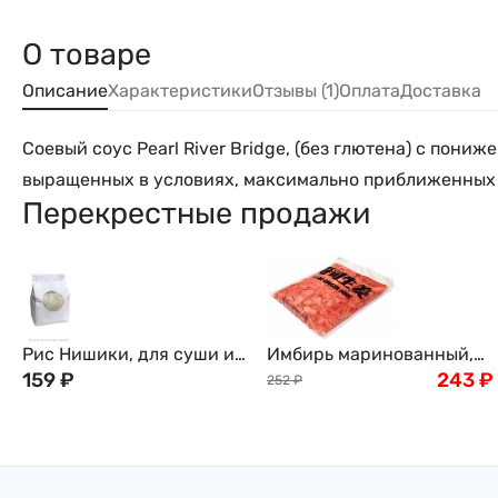
О товаре
Описание
Характеристики
Отзывы (1)
Оплата
Доставка
Соевый соус Pearl River Bridge, (без глютена) с пон
выращенных в условиях, максимально приближенных к
Перекрестные продажи
Рис Нишики, для суши и
Имбирь маринованный,
роллов, 1кг
159
₽
розовый, 1кг
243
₽
252
₽