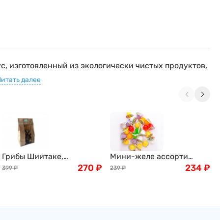
ус, изготовленный из экологически чистых продуктов,
Читать далее
Грибы Шиитаке,
Мини-желе ассорти
древесные, 100г
270
₽
тропических вкусов New
234
₽
399
₽
239
₽
Choice, 400г