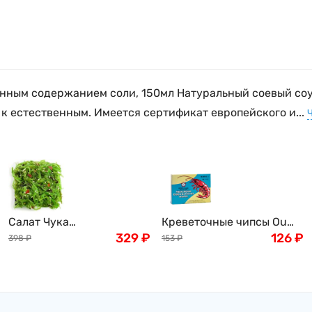
иженным содержанием соли, 150мл Натуральный соевый со
 естественным. Имеется сертификат европейского и...
Салат Чука
Креветочные чипсы Ou
(замороженный) , 1кг
329
₽
Jiang, 227г
126
₽
398
₽
153
₽