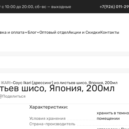
 с 10:00 до 20:00, сб–вс — выходные
+7(926) 011-2
вка и оплата
Блог
Оптовый отдел
Акции и Скидки
Контакты
IKARI
–
Соус Ikari (дрессинг) из листьев шисо, Япония, 200мл
истьев шисо, Япония, 200мл
Поделиться
Характеристики:
хранить в темн
Условия хранения
помещении
Страна-производитель