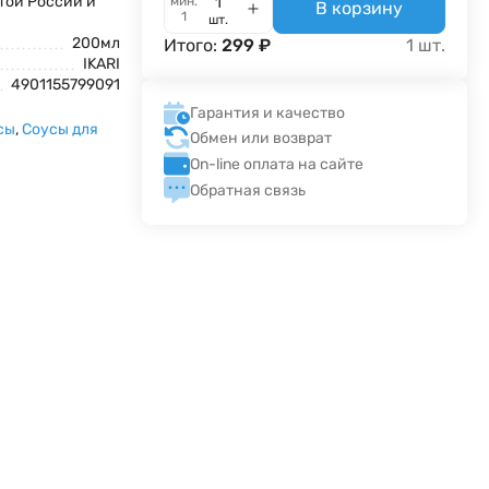
той России и
мин.
В корзину
1
шт.
200мл
Итого:
299
₽
1
шт.
IKARI
4901155799091
Гарантия и качество
сы
,
Соусы для
Обмен или возврат
On-line оплата на сайте
Обратная связь