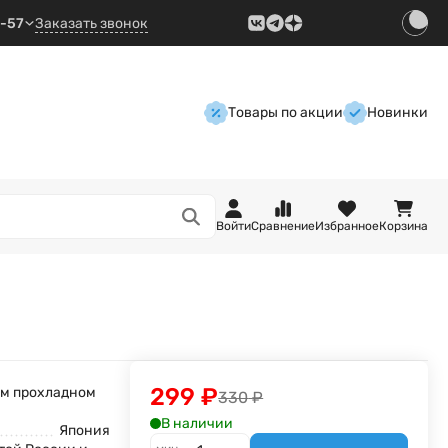
9-57
Заказать звонок
Товары по акции
Новинки
Войти
Сравнение
Избранное
Корзина
299
₽
ом прохладном
330
₽
В наличии
Япония