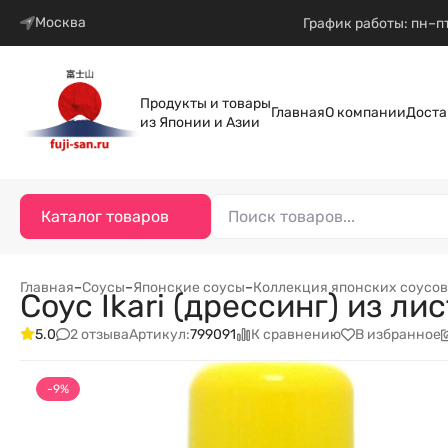
Москва
График работы: пн–пт
Продукты и товары
Главная
О компании
Доста
из Японии и Азии
Каталог товаров
Главная
–
Соусы
–
Японские соусы
–
Коллекция японских соусов 
Соус Ikari (дрессинг) из л
2 отзыва
К сравнению
В избранное
5.0
Артикул:
799091
-9%