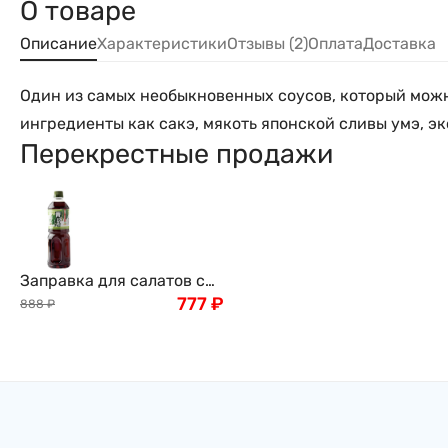
О товаре
Описание
Характеристики
Отзывы (2)
Оплата
Доставка
Один из самых необыкновенных соусов, который можно
ингредиенты как сакэ, мякоть японской сливы умэ, эк
Перекрестные продажи
Заправка для салатов с
листьями Шисо
777
₽
888
₽
(Перилла), 1000 мл,
Япония