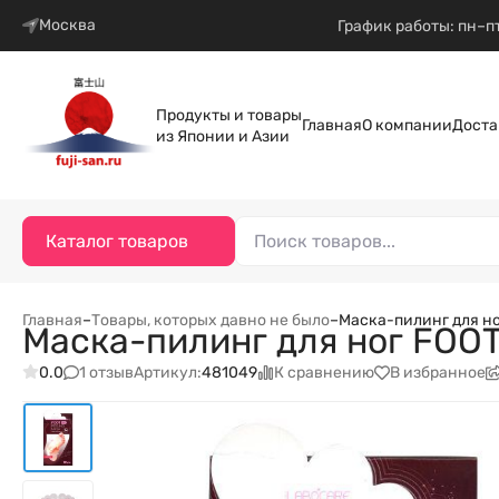
Москва
График работы: пн–пт
Продукты и товары
Главная
О компании
Доста
из Японии и Азии
Каталог товаров
Главная
–
Товары, которых давно не было
–
Маска-пилинг для н
Маска-пилинг для ног FOO
1 отзыв
К сравнению
В избранное
0.0
Артикул:
481049