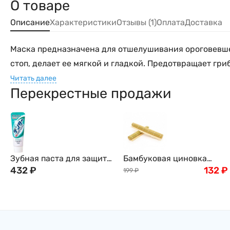
О товаре
Описание
Характеристики
Отзывы (1)
Оплата
Доставка
Маска предназначена для отшелушивания ороговевшего
стоп, делает ее мягкой и гладкой. Предотвращает гри
Читать далее
Перекрестные продажи
Зубная паста для защиты
Бамбуковая циновка
от кариеса с
432
₽
(макису), 27x27см
132
₽
199
₽
микропудрой "Мята" LION
DENTOR MAX Spearmint,
140 г, Япония