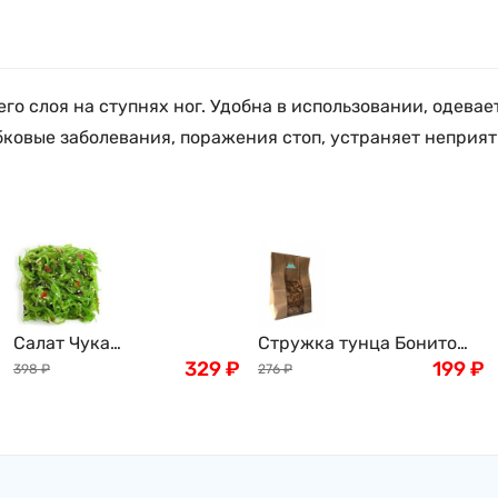
 слоя на ступнях ног. Удобна в использовании, одевае
бковые заболевания, поражения стоп, устраняет неприят
Салат Чука
Стружка тунца Бонито
(замороженный) , 1кг
329
₽
(Bonito), 50г
199
₽
398
₽
276
₽