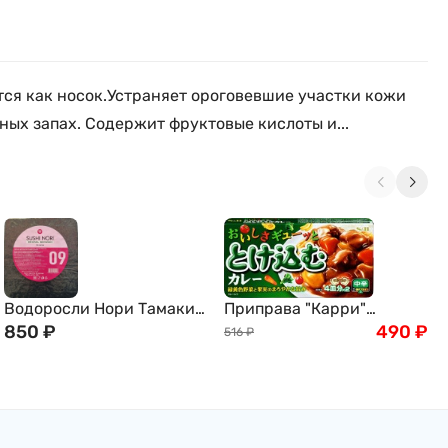
тся как носок.Устраняет ороговевшие участки кожи
ных запах. Содержит фруктовые кислоты и...
Водоросли Нори Тамаки
Приправа "Карри"
сушеные Sushi Nori
850
₽
полуострая, S&B, 8
490
₽
516
₽
Original Seaweed, 50
порций, 144 г
листов, для суши рода
Порфира №6; 180 г