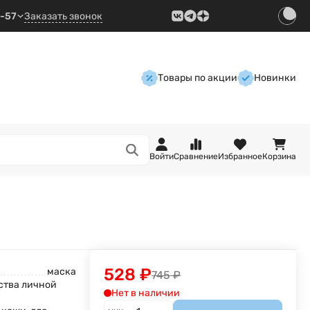
9-57
Заказать звонок
Товары по акции
Новинки
Войти
Сравнение
Избранное
Корзина
528
₽
маска
745
₽
ства личной
Нет в наличии