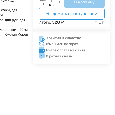
 кожи, для
мин.
В корзину
1
шт.
 кожи, для
Уведомить о поступлении
жи
ла, для рук, для
Итого:
528
₽
1
шт.
т/эссенция 20мл
Южная Корея
Гарантия и качество
Обмен или возврат
On-line оплата на сайте
Обратная связь