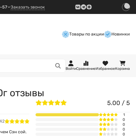
9-57
Заказать звонок
Товары по акции
Новинки
Войти
Сравнение
Избранное
Корзина
0г отзывы
5.00 / 5
1
0
:42
0
0
 чем Сэн сой.
0