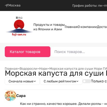
Москва
График работы: пн–пт
Продукты и товары
Главная
О компании
Доста
из Японии и Азии
Каталог товаров
Главная
–
Водоросли
–
Нори
–
Морская капуста для суши Нори ГИМ
Морская капуста для суши 
Только 
Сначала новые
С любым рейтингом
Сара
Как ни странно, качество хорошее. Делали роллы - н