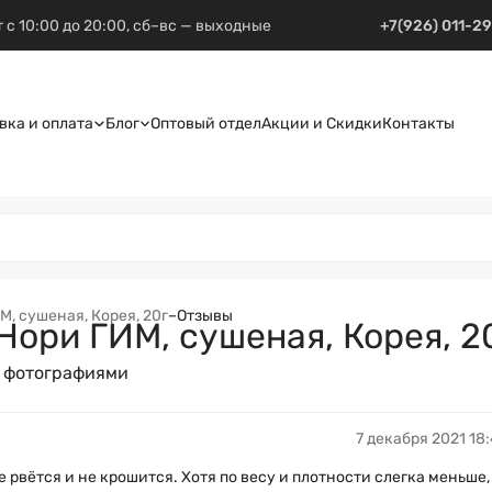
 с 10:00 до 20:00, сб–вс — выходные
+7(926) 011-2
вка и оплата
Блог
Оптовый отдел
Акции и Скидки
Контакты
, сушеная, Корея, 20г
–
Отзывы
Нори ГИМ, сушеная, Корея, 2
с фотографиями
7 декабря 2021 18
е рвётся и не крошится. Хотя по весу и плотности слегка меньше,