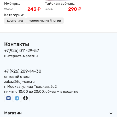
Имбирь
Тайская зубная
маринованный,
243
₽
паста Herbal Clove
290
₽
252
₽
399
₽
розовый, 1кг
Toothpaste , 25г
Категории:
косметика
косметика из Японии
Контакты
+7(926) 011-29-57
интернет-магазин
+7 (926) 209-14-30
оптовый отдел
zakaz@fuji-san.ru
г. Москва, улица Ткацкая, 5с2
пн–пт с 10:00 до 20:00, сб–вс — выходные
Магазин