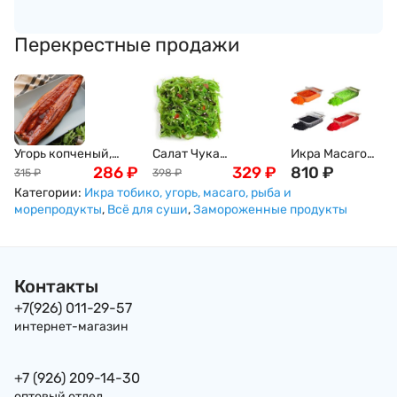
Перекрестные продажи
Угорь копченый,
Салат Чука
Икра Масаго
филе (цена указана
286
₽
(замороженный) ,
329
₽
(Masago), 500г
810
₽
315
₽
398
₽
за 100г)
1кг
Категории:
Икра тобико, угорь, масаго, рыба и
морепродукты
,
Всё для суши
,
Замороженные продукты
Контакты
+7(926) 011-29-57
интернет-магазин
+7 (926) 209-14-30
оптовый отдел