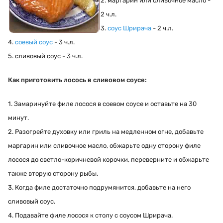
2. маргарин или сливочное масло -
2 ч.л.
3.
соус Шрирача
- 2 ч.л.
4.
соевый соус
- 3 ч.л.
5. сливовый соус - 3 ч.л.
Как приготовить лосось в сливовом соусе:
1. Замаринуйте филе лосося в соевом соусе и оставьте на 30
минут.
2. Разогрейте духовку или гриль на медленном огне, добавьте
маргарин или сливочное масло, обжарьте одну сторону филе
лосося до светло-коричневой корочки, переверните и обжарьте
также вторую сторону рыбы.
3. Когда филе достаточно подрумянится, добавьте на него
сливовый соус.
4. Подавайте филе лосося к столу с соусом Шрирача.